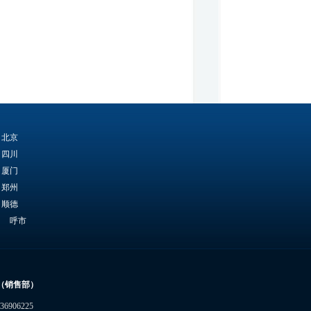
北京
四川
厦门
郑州
顺德
呼市
29（销售部）
6906225