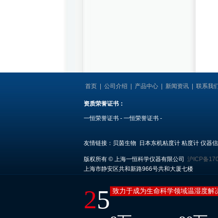
首页
|
公司介绍
|
产品中心
|
新闻资讯
|
联系我
资质荣誉证书：
一恒荣誉证书
-
一恒荣誉证书
-
友情链接：
贝茵生物
日本东机粘度计
粘度计
仪器信
版权所有 © 上海一恒科学仪器有限公司
沪ICP备17
上海市静安区共和新路966号共和大厦七楼
2
5
致力于成为生命科学领域温湿度解