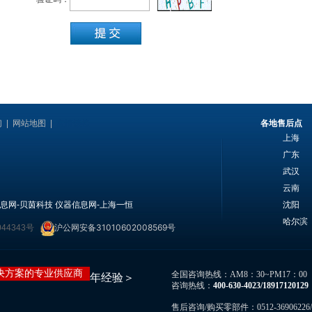
们
|
网站地图
|
友情链接
各地售后点
上海
广东
武汉
云南
息网-贝茵科技
仪器信息网-上海一恒
沈阳
哈尔滨
沪公网安备31010602008569号
044343号
决方案的专业供应商
全国咨询热线：AM8：30~PM17：00
年经验＞
咨询热线：
400-630-4023
/
189171201
售后咨询/购买零部件：0512-36906226/3